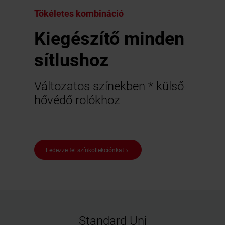
Tökéletes kombináció
Kiegészítő minden
sítlushoz
Változatos színekben * külső
hővédő rolókhoz
Fedezze fel színkollekciónkat
keyboard_arrow_right
Standard Uni