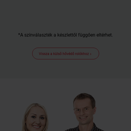
*A színválaszték a készlettől függően eltérhet.
Vissza a külső hővédő rolókhoz
keyboard_arrow_right