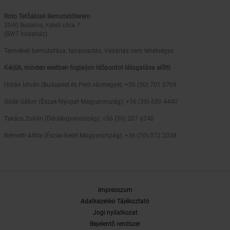
Roto Tetőablak Bemutatóterem
2040 Budaörs, Keleti utca 7.
(BWT irodaház)
Termékek bemutatása, tanácsadás. Vásárlás nem lehetséges.
Kérjük, minden esetben foglaljon időpontot látogatása előtt!
Urbán István (Budapest és Pest vármegye): +36 (30) 701 0769
Göde Gábor (Észak-Nyugat Magyarország): +36 (30) 630 4440
Takács Zoltán (Dél-Magyarország): +36 (30) 207 6240
Németh Attila (Észak-Kelet Magyarország): +36 (70) 372 2038
Impresszum
Adatkezelési Tájékoztató
Jogi nyilatkozat
Bejelentő rendszer