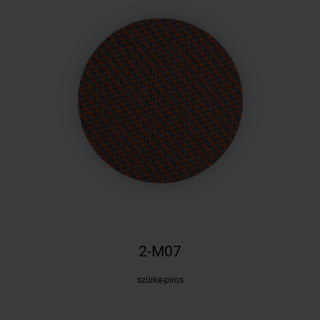
2-M07
szürke-piros