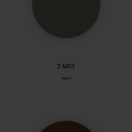
2-M03
agávé