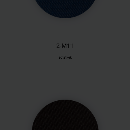
2-M11
sötétkék