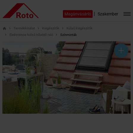
|
Magánvásárló
Szakember
Termékkínálat
Kiegészítők
Külső kiegészítők
home
Elektromos külső hővédő roló
Színminták
help_outline
headset_mic
mail_outline