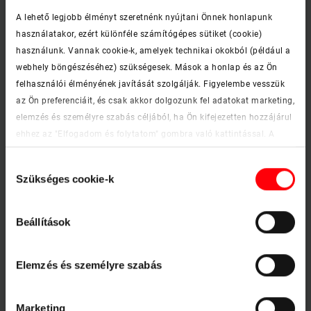
A lehető legjobb élményt szeretnénk nyújtani Önnek honlapunk
2-M09
használatakor, ezért különféle számítógépes sütiket (cookie)
pacific-kék
használunk. Vannak cookie-k, amelyek technikai okokból (például a
webhely böngészéséhez) szükségesek. Mások a honlap és az Ön
felhasználói élményének javítását szolgálják. Figyelembe vesszük
az Ön preferenciáit, és csak akkor dolgozunk fel adatokat marketing,
elemzés és személyre szabás céljából, ha Ön kifejezetten hozzájárul
ehhez az "Elfogadom és folytatom" gombra való kattintással. A
jövőben bármikor visszavonhatja beleegyezését. További
Hozzájárulás
információkat a cookie-król és a testreszabási lehetőségekről a
Szükséges cookie-k
kiválasztása
"Részletek megjelenítése" gombra kattintva találhat.
Impresszum
|
Adatvédelmi nyilatkozat
Beállítások
Elemzés és személyre szabás
Marketing