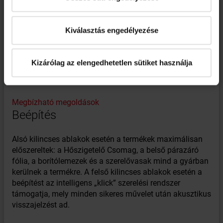
Kiválasztás engedélyezése
Kizárólag az elengedhetetlen sütiket használja
Megbízható megoldások
Beépítés
Alsó kilincses ablakok esetén a termékek maximálisan
előszereltek: a Hőszigetelő Csomag, a belső párazáró
fólia, a borítólemezek és a szerelővasak mind a gyárban
kerülnek a termékre. A felső kilincses ablakok esetén a
beépítést az intelligens „klick” szerelési rendszer
támogatja, mely minden sikeres művelet után akusztikus
visszajelzést ad.