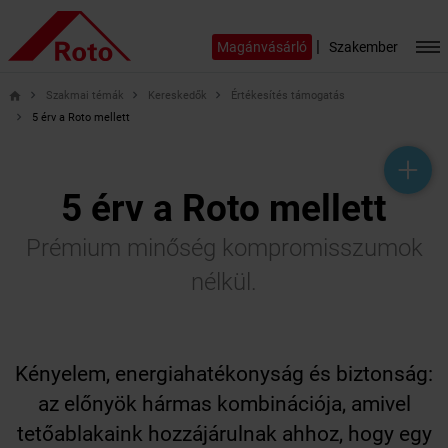
|
Magánvásárló
Szakember
Szakmai témák
Kereskedők
Értékesítés támogatás
home
5 érv a Roto mellett
help_outline
headset_mic
mail_outline
5 érv a Roto mellett
Prémium minőség kompromisszumok
nélkül.
Kényelem, energiahatékonyság és biztonság:
az előnyök hármas kombinációja, amivel
tetőablakaink hozzájárulnak ahhoz, hogy egy