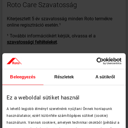
Roto Care Szavatosság
Kiterjesztett 5 év szavatosság minden Roto termékre
online regisztráció esetén.¹
¹ További információkért kérjük, olvassa el a
szavatossági feltételeket
.
Beleegyezés
Részletek
A sütikről
Ez a weboldal sütiket használ
A lehető legjobb élményt szeretnénk nyújtani Önnek honlapunk
használatakor, ezért különféle számítógépes sütiket (cookie)
használunk. Vannak cookie-k, amelyek technikai okokból (például a