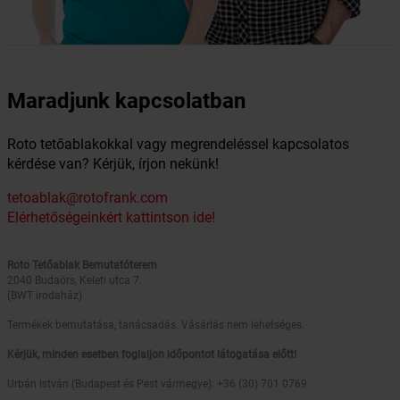
Maradjunk kapcsolatban
Roto tetőablakokkal vagy megrendeléssel kapcsolatos
kérdése van? Kérjük, írjon nekünk!
tetoablak@rotofrank.com
Elérhetőségeinkért kattintson ide!
Roto Tetőablak Bemutatóterem
2040 Budaörs, Keleti utca 7.
(BWT irodaház)
Termékek bemutatása, tanácsadás. Vásárlás nem lehetséges.
Kérjük, minden esetben foglaljon időpontot látogatása előtt!
Urbán István (Budapest és Pest vármegye): +36 (30) 701 0769