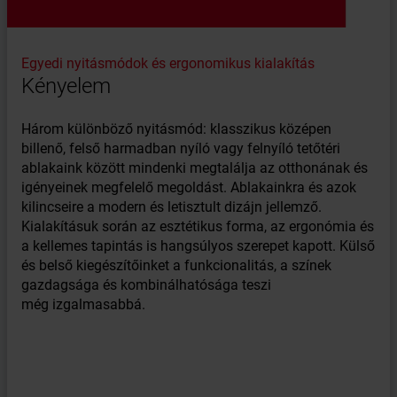
Egyedi nyitásmódok és ergonomikus kialakítás
Kényelem
Három különböző nyitásmód: klasszikus középen
billenő, felső harmadban nyíló vagy felnyíló tetőtéri
ablakaink között mindenki megtalálja az otthonának és
igényeinek megfelelő megoldást. Ablakainkra és azok
kilincseire a modern és letisztult dizájn jellemző.
Kialakításuk során az esztétikus forma, az ergonómia és
a kellemes tapintás is hangsúlyos szerepet kapott. Külső
és belső kiegészítőinket a funkcionalitás, a színek
gazdagsága és kombinálhatósága teszi
még izgalmasabbá.