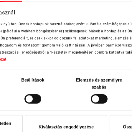
asznál
nk nyújtani Önnek honlapunk használatakor, ezért különféle számítógépes sü
rdőjét a kíváncsi tekintetektől. Széles szín és szövetvál
ól (például a webhely böngészéséhez) szükségesek. Mások a honlap és az Ön
Ön preferenciáit, és csak akkor dolgozunk fel adatokat marketing, elemzés é
"Elfogadom és folytatom" gombra való kattintással. A jövőben bármikor viss
 Akkor a halvány szürke vagy a bézs színű árnyékolókat ja
estreszabási lehetőségekről a "Részletek megjelenítése" gombra kattintva talá
 megfelelő alternatíva.
ozat
Beállítások
Elemzés és személyre
szabás
n
tetlen
 kapcsolatos kérdése van?
Kiválasztás engedélyezése
Össz