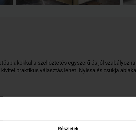
etőablakokkal a szellőztetés egyszerű és jól szabályozh
kivitel praktikus választás lehet. Nyissa és csukja ab
lálkozása
ósságával! Ragaszkodik a fa megjelnéséhez, de nem szer
ül.
Részletek