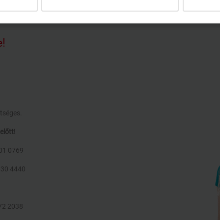
e!
tséges.
előtt!
701 0769
630 4440
372 2038