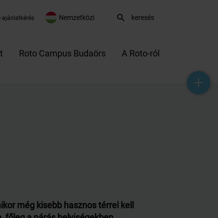
search
Nemzetközi
 ajánlatkérés
t
Roto Campus Budaörs
A Roto-ról
help_outline
headset_mic
mail_outline
kor még kisebb hasznos térrel kell
, főleg a párás helyiségekben.