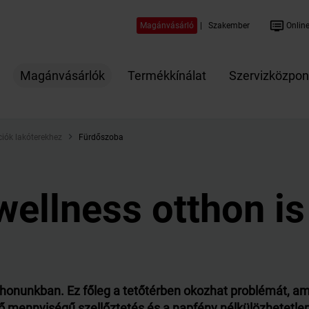
dvr
Magánvásárló
|
Szakember
Online
Magánvásárlók
Termékkínálat
Szervizközpon
ciók lakóterekhez
Fürdőszoba
ellness otthon is
thonunkban. Ez főleg a tetőtérben okozhat problémát, ami
 mennyiségű szellőztetés és a napfény nélkülözhetetlen