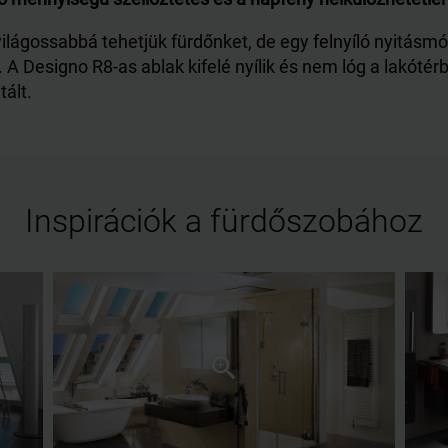
lágossabbá tehetjük fürdőnket, de egy felnyíló nyitásmód
A Designo R8-as ablak kifelé nyílik és nem lóg a lakótérb
tált.
Inspirációk a fürdőszobához