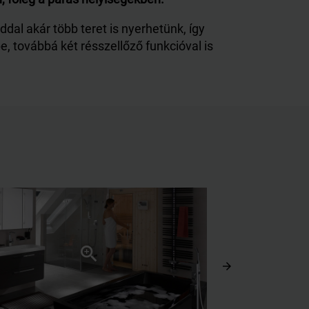
dal akár több teret is nyerhetünk, így
e, továbbá két résszellőző funkcióval is
arrow_forward