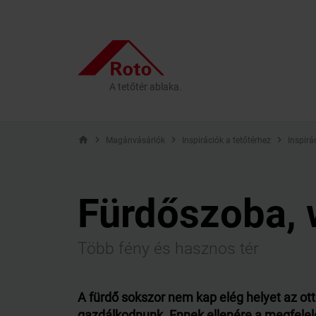
A tetőtér ablaka.
home
Magánvásárlók
Inspirációk a tetőtérhez
Inspirá
Fürdőszoba, w
Több fény és hasznos tér
A fürdő sokszor nem kap elég helyet az ot
gazdálkodnunk. Ennek ellenére a megfelelő