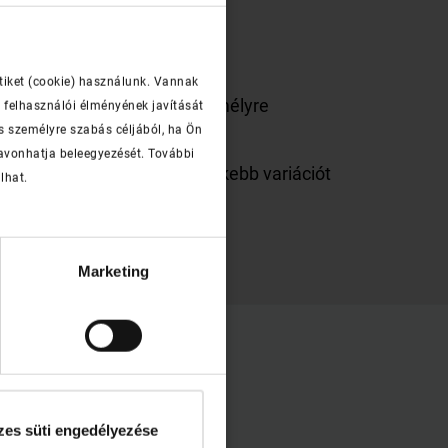
tiket (cookie) használunk. Vannak
asztékunkkal fürdőjét is személyre
 felhasználói élményének javítását
s személyre szabás céljából, ha Ön
zavonhatja beleegyezését. További
vasoljuk Önnek. Esetleg élénkebb variációt
lhat.
Marketing
es süti engedélyezése