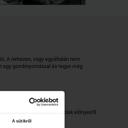
ató. A nehezen, vagy egyáltalán nem
lakát egy gombnyomással és tegye még
etne lemondani a műanyag ablak előnyeiről
A sütikről