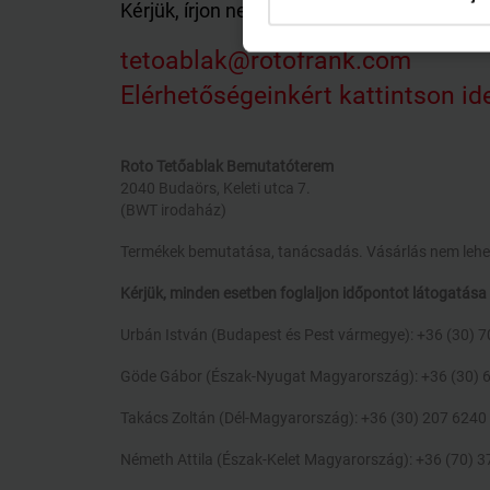
Kérjük, írjon nekünk!
tetoablak@rotofrank.com
Elérhetőségeinkért kattintson id
Roto Tetőablak Bemutatóterem
2040 Budaörs, Keleti utca 7.
(BWT irodaház)
Termékek bemutatása, tanácsadás. Vásárlás nem lehe
Kérjük, minden esetben foglaljon időpontot látogatása 
Urbán István (Budapest és Pest vármegye): +36 (30) 
Göde Gábor (Észak-Nyugat Magyarország): +36 (30) 
Takács Zoltán (Dél-Magyarország): +36 (30) 207 6240
Németh Attila (Észak-Kelet Magyarország): +36 (70) 