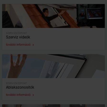
SZERVIZKÖZPONT
Szerviz videók
további információ
keyboard_arrow_right
SZERVIZKÖZPONT
Ablakazonosítók
további információ
keyboard_arrow_right