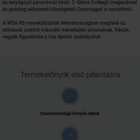
és lenyűgöző panorámát kínál. 2- illetve 3-rétegű üvegezéssel
és gyárilag előszerelt Hőszigetelő Csomaggal is rendelhető.
A WSA R8 menekülőablak Németországban megfelel az
előírások szerinti második menekülési útvonalnak. Kérjük,
vegyék figyelembe a ház építési szabályokat.
Termékelőnyök első pillantásra
check
Csúcsminőségű felnyíló ablak.
check