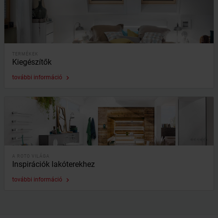
TERMÉKEK
Kiegészítők
további információ
keyboard_arrow_right
A ROTO VILÁGA
Inspirációk lakóterekhez
további információ
keyboard_arrow_right