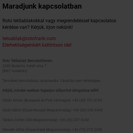
Maradjunk kapcsolatban
Roto tetőablakokkal vagy megrendeléssel kapcsolatos
kérdése van? Kérjük, írjon nekünk!
tetoablak@rotofrank.com
Elérhetőségeinkért kattintson ide!
Roto Tetőablak Bemutatóterem
2040 Budaörs, Keleti utca 7.
(BWT irodaház)
Termékek bemutatása, tanácsadás. Vásárlás nem lehetséges.
Kérjük, minden esetben foglaljon időpontot látogatása előtt!
Urbán István (Budapest és Pest vármegye): +36 (30) 701 0769
Göde Gábor (Észak-Nyugat Magyarország): +36 (30) 630 4440
Takács Zoltán (Dél-Magyarország): +36 (30) 207 6240
Németh Attila (Észak-Kelet Magyarország): +36 (70) 372 2038