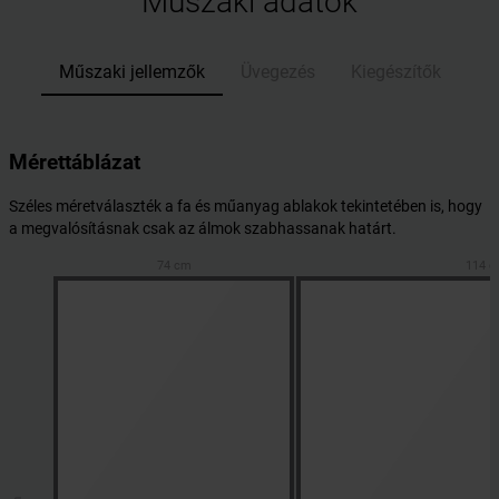
Műszaki adatok
Műszaki jellemzők
Üvegezés
Kiegészítők
Mérettáblázat
Széles méretválaszték a fa és műanyag ablakok tekintetében is, hogy
a megvalósításnak csak az álmok szabhassanak határt.
74 cm
114 