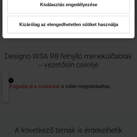
Az ön irányítószáma
Kiválasztás engedélyezése
Keresés
Kizárólag az elengedhetetlen sütiket használja
Designo WSA R8 felnyíló menekülőablak
‒ vezetősín cseréje
Fogadja el a cookie-kat
a videó megnézéséhez.
A következő témák is érdekelhetik