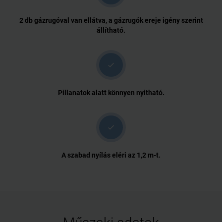
2 db gázrugóval van ellátva, a gázrugók ereje igény szerint
állítható.
check
Pillanatok alatt könnyen nyitható.
check
A szabad nyílás eléri az 1,2 m-t.