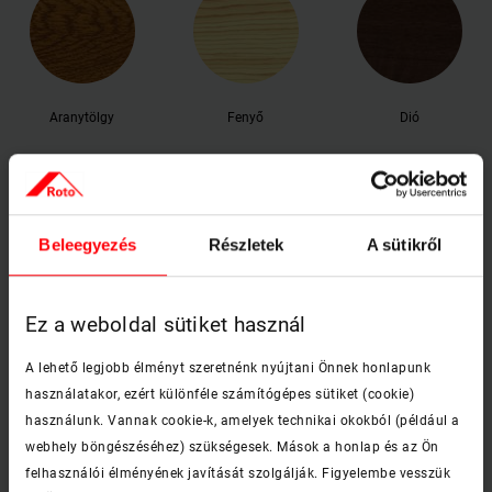
Aranytölgy
Fenyő
Dió
Működtetés és kezelés
Beleegyezés
Részletek
A sütikről
Ez a weboldal sütiket használ
A lehető legjobb élményt szeretnénk nyújtani Önnek honlapunk
Manuáliskivitel
használatakor, ezért különféle számítógépes sütiket (cookie)
használunk. Vannak cookie-k, amelyek technikai okokból (például a
webhely böngészéséhez) szükségesek. Mások a honlap és az Ön
felhasználói élményének javítását szolgálják. Figyelembe vesszük