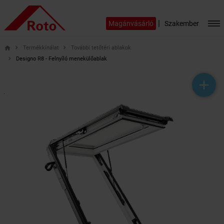
|
Magánvásárló
Szakember
Termékkínálat
További tetőtéri ablakok
home
Designo R8 - Felnyíló menekülőablak
help_outline
headset_mic
mail_outline