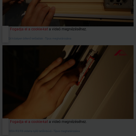
Fogadja el a cookie-kat
a videó megnézéséhez.
RotoQ4 középen billenő tetőablak - Típus meghatározása
Fogadja el a cookie-kat
a videó megnézéséhez.
Roto WDA R3/R8 oldalra nyíló tetőkibúvó - Típus meghatározása