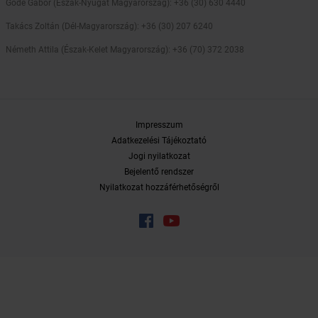
Göde Gábor (Észak-Nyugat Magyarország): +36 (30) 630 4440
Takács Zoltán (Dél-Magyarország): +36 (30) 207 6240
Németh Attila (Észak-Kelet Magyarország): +36 (70) 372 2038
Impresszum
Adatkezelési Tájékoztató
Jogi nyilatkozat
Bejelentő rendszer
Nyilatkozat hozzáférhetőségről