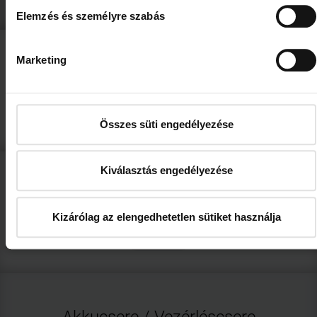
Elemzés és személyre szabás
Marketing
Ablak aktiválása
add_circle
Mutat
Összes süti engedélyezése
Kiválasztás engedélyezése
Távirányító programozása
Kizárólag az elengedhetetlen sütiket használja
add_circle
Mutat
Akkucsere / Vezérléscsere