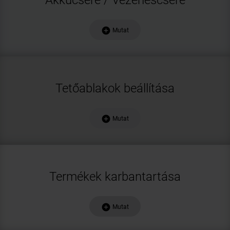
add_circle
Mutat
Tetőablakok beállítása
add_circle
Mutat
Termékek karbantartása
add_circle
Mutat