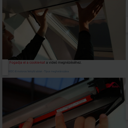
Fogadja el a cookie-kat
a videó megnézéséhez.
Roto WDC i8 motoros felnyíló ablak - Típus meghatározása