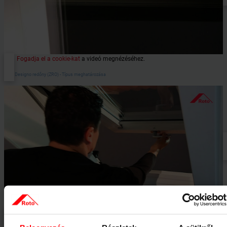
Fogadja el a cookie-kat
a videó megnézéséhez.
Roto Designo redőny (ZRO) - Típus meghatározása
Fogadja el a cookie-kat
a videó megnézéséhez.