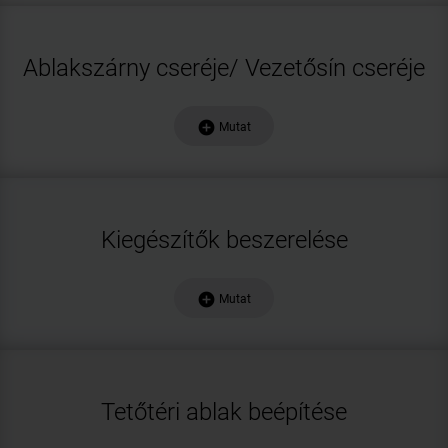
Ablakszárny cseréje/ Vezetősín cseréje
add_circle
Mutat
Kiegészítők beszerelése
add_circle
Mutat
Tetőtéri ablak beépítése