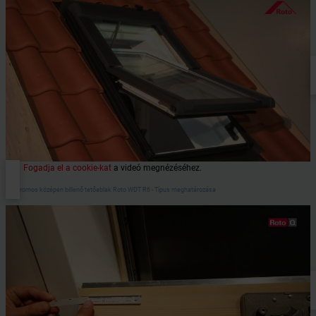
Fogadja el a cookie-kat
a videó megnézéséhez.
Elektromos középen billenő tetőablak Roto WDT R6 - Típus meghatározása