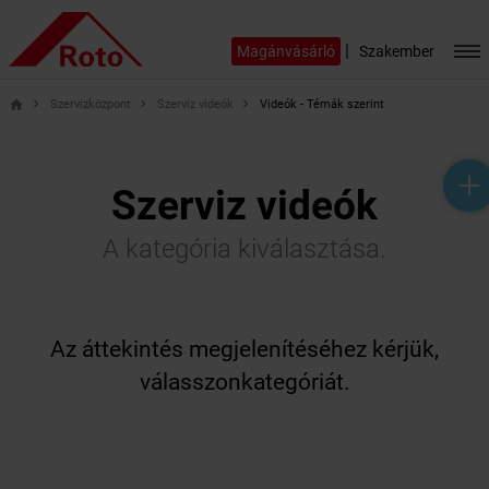
|
Magánvásárló
Szakember
Szervizközpont
Szerviz videók
Videók - Témák szerint
home
help_outline
headset_mic
mail_outline
Szerviz videók
A kategória kiválasztása.
Az áttekintés megjelenítéséhez kérjük,
válasszonkategóriát.