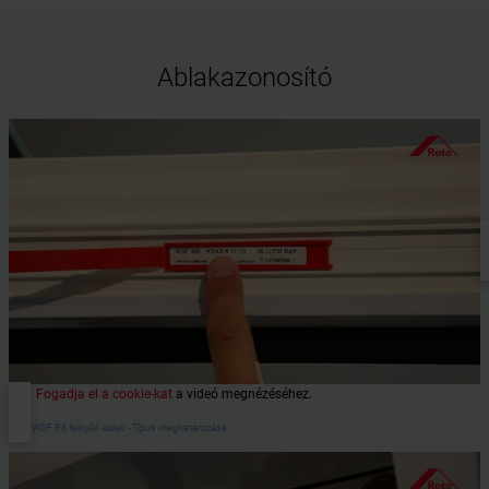
Ablakazonosító
Fogadja el a cookie-kat
a videó megnézéséhez.
Roto WDF R8 felnyíló ablak - Típus meghatározása