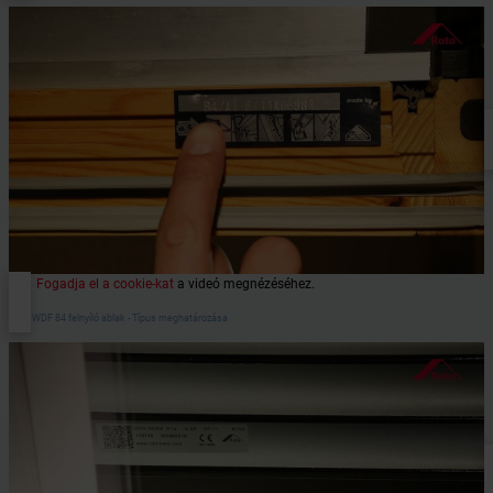
Fogadja el a cookie-kat
a videó megnézéséhez.
Roto WDF 84 felnyíló ablak - Típus meghatározása