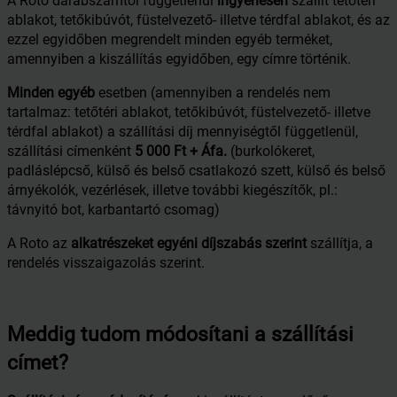
A Roto darabszámtól függetlenül
ingyenesen
szállít tetőtéri
ablakot, tetőkibúvót, füstelvezető- illetve térdfal ablakot, és az
ezzel egyidőben megrendelt minden egyéb terméket,
amennyiben a kiszállítás egyidőben, egy címre történik.
Minden egyéb
esetben (amennyiben a rendelés nem
tartalmaz: tetőtéri ablakot, tetőkibúvót, füstelvezető- illetve
térdfal ablakot) a szállítási díj mennyiségtől függetlenül,
szállítási címenként
5 000 Ft + Áfa.
(burkolókeret,
padláslépcső, külső és belső csatlakozó szett, külső és belső
árnyékolók, vezérlések, illetve további kiegészítők, pl.:
távnyitó bot, karbantartó csomag)
A Roto az
alkatrészeket egyéni díjszabás szerint
szállítja, a
rendelés visszaigazolás szerint.
Meddig tudom módosítani a szállítási
címet?