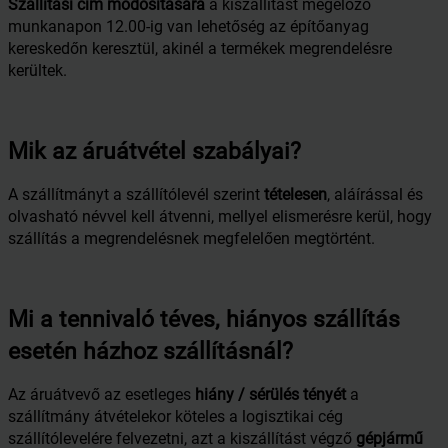
Szállítási cím módosítására
a kiszállítást megelőző
munkanapon 12.00-ig van lehetőség az építőanyag
kereskedőn keresztül, akinél a termékek megrendelésre
kerültek.
Mik az áruátvétel szabályai?
A szállítmányt a szállítólevél szerint
tételesen
, aláírással és
olvasható névvel kell átvenni, mellyel elismerésre kerül, hogy
szállítás a megrendelésnek megfelelően megtörtént.
Mi a tennivaló téves, hiányos szállítás
esetén házhoz szállításnál?
Az áruátvevő az esetleges
hiány / sérülés tényét
a
szállítmány átvételekor köteles a logisztikai cég
szállítólevelére felvezetni, azt a kiszállítást végző
gépjármű