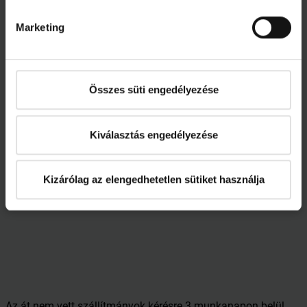
Marketing
Csak külső és/vagy belső kiegészítők (redőnyök, rolók)
szállítása esetén
Szállítmányban
Összes süti engedélyezése
szereplő rolók
1
2-3
4-5
6
több
száma
Kiválasztás engedélyezése
5000
8000
12000
15000
Egyedi
Teljes szállítmány
Ft
Ft
Ft
Ft
kalkuláció
szállítási díja
+
+
+ Áfa
+ Áfa
szerint
Kizárólag az elengedhetetlen sütiket használja
Áfa
Áfa
Az át nem vett szállítmányok kérésre 3 munkanapon belül