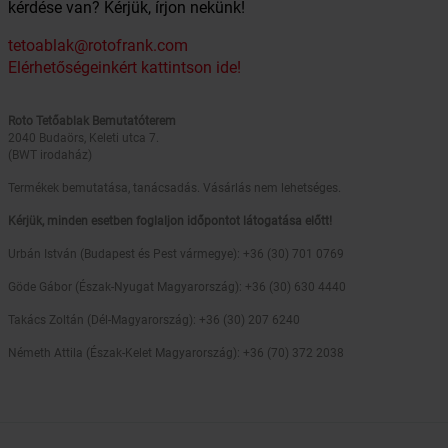
kérdése van? Kérjük, írjon nekünk!
tetoablak@rotofrank.com
Elérhetőségeinkért kattintson ide!
Roto Tetőablak Bemutatóterem
2040 Budaörs, Keleti utca 7.
(BWT irodaház)
Termékek bemutatása, tanácsadás. Vásárlás nem lehetséges.
Kérjük, minden esetben foglaljon időpontot látogatása előtt!
Urbán István (Budapest és Pest vármegye): +36 (30) 701 0769
Göde Gábor (Észak-Nyugat Magyarország): +36 (30) 630 4440
Takács Zoltán (Dél-Magyarország): +36 (30) 207 6240
Németh Attila (Észak-Kelet Magyarország): +36 (70) 372 2038