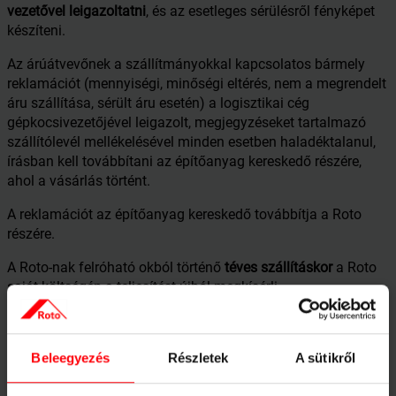
vezetővel leigazoltatni
, és az esetleges sérülésről fényképet
készíteni.
Az árúátvevőnek a szállítmányokkal kapcsolatos bármely
reklamációt (mennyiségi, minőségi eltérés, nem a megrendelt
áru szállítása, sérült áru esetén) a logisztikai cég
gépkocsivezetőjével leigazolt, megjegyzéseket tartalmazó
szállítólevél mellékelésével minden esetben haladéktalanul,
írásban kell továbbítani az építőanyag kereskedő részére,
ahol a vásárlás történt.
A reklamációt az építőanyag kereskedő továbbítja a Roto
részére.
A Roto-nak felróható okból történő
téves szállításkor
a Roto
saját költségén a teljesítést újból megkísérli.
Árúátvevő a szállítási késedelemmel és téves szállítással
kapcsolatban kártérítési igénnyel nem léphet fel.
Beleegyezés
Részletek
A sütikről