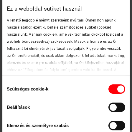
Sikertelen kiszállítás esetén mennyibe
Ez a weboldal sütiket használ
kerül az újbóli kiszállítás?
A lehető legjobb élményt szeretnénk nyújtani Önnek honlapunk
Ha a visszaigazolt időpontban az átvétel az áruátvételre
használatakor, ezért különféle számítógépes sütiket (cookie)
megadott személy hibájából hiúsul meg, úgy az
újbóli
használunk. Vannak cookie-k, amelyek technikai okokból (például a
kiszállítás költsége
az alábbi díjszabás szerint
webhely böngészéséhez) szükségesek. Mások a honlap és az Ön
leszámlázásra kerül a kereskedő partner felé:
felhasználói élményének javítását szolgálják. Figyelembe vesszük
az Ön preferenciáit, és csak akkor dolgozunk fel adatokat marketing,
elemzés és személyre szabás céljából, ha Ön kifejezetten hozzájárul
ehhez az "Elfogadom és folytatom" gombra való kattintással. A
jövőben bármikor visszavonhatja beleegyezését. További
Tetőablakot (is) tartalmazó szállítmányok esetén
Hozzájárulás
információkat a cookie-król és a testreszabási lehetőségekről a
Szükséges cookie-k
kiválasztása
"Részletek megjelenítése" gombra kattintva találhat.
Szállítmányban
Impresszum
|
Adatvédelmi nyilatkozat
szereplő ablakok
1
2-3
4-5
6
több
száma
Beállítások
Teljes
10000
20000
30000
35000
Egyedi
Elemzés és személyre szabás
szállítmány
Ft
Ft
Ft
Ft
kalkuláció
szállítási díja
+ Áfa
+ Áfa
+ Áfa
+ Áfa
szerint