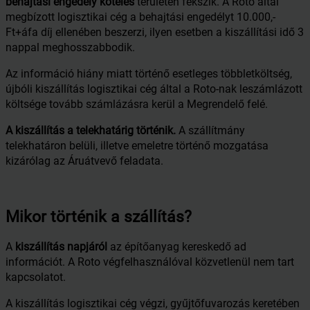
behajtási engedély köteles
területen fekszik. A Roto által
megbízott logisztikai cég a behajtási engedélyt 10.000,-
Ft+áfa díj ellenében beszerzi, ilyen esetben a kiszállítási idő 3
nappal meghosszabbodik.
Az információ hiány miatt történő esetleges többletköltség,
újbóli kiszállítás logisztikai cég által a Roto-nak leszámlázott
költsége tovább számlázásra kerül a Megrendelő felé.
A kiszállítás a telekhatárig történik.
A szállítmány
telekhatáron belüli, illetve emeletre történő mozgatása
kizárólag az Áruátvevő feladata.
Mikor történik a szállítás?
A
kiszállítás napjáról
az építőanyag kereskedő ad
információt. A Roto végfelhasználóval közvetlenül nem tart
kapcsolatot.
A kiszállítás logisztikai cég végzi, gyűjtőfuvarozás keretében