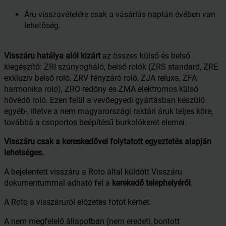
Áru visszavételére csak a vásárlás naptári évében van
lehetőség.
Visszáru hatálya alól kizárt
az összes külső és belső
kiegészítő: ZRI szúnyogháló, belső rolók (ZRS standard, ZRE
exkluzív belső roló, ZRV fényzáró roló, ZJA reluxa, ZFA
harmonika roló), ZRO redőny és ZMA elektromos külső
hővédő roló. Ezen felül a vevőegyedi gyártásban készülő
egyéb-, illetve a nem magyarországi raktári áruk teljes köre,
továbbá a csoportos beépítésű burkolókeret elemei.
Visszáru csak a kereskedővel folytatott egyeztetés alapján
lehetséges.
A bejelentett visszáru a Roto által küldött Visszáru
dokumentummal adható fel a
kerekedő telephelyéről
.
A Roto a visszáruról előzetes fotót kérhet.
A nem megfelelő állapotban (nem eredeti, bontott