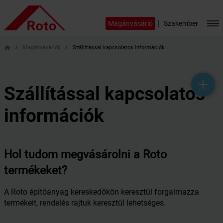
|
Magánvásárló
Szakember
Magánvásárlók
Szállítással kapcsolatos információk
home
help_outline
headset_mic
mail_outline
Szállítással kapcsolatos
információk
Hol tudom megvásárolni a Roto
termékeket?
A Roto építőanyag kereskedőkön keresztül forgalmazza
termékeit, rendelés rajtuk keresztül lehetséges.