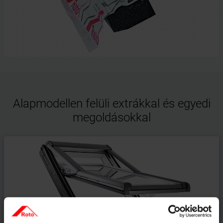
Alapmodellen felüli extrákkal és egyedi
megoldásokkal