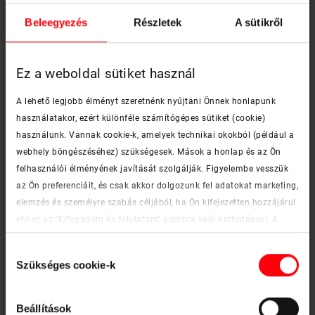
Beleegyezés
Részletek
A sütikről
Ez a weboldal sütiket használ
Egyedi nyitásmód és még több kényelem
Designo R7
A lehető legjobb élményt szeretnénk nyújtani Önnek honlapunk
használatakor, ezért különféle számítógépes sütiket (cookie)
használunk. Vannak cookie-k, amelyek technikai okokból (például a
A Roto Designo R7 egy felső harmadban nyíló tetőablak
webhely böngészéséhez) szükségesek. Mások a honlap és az Ön
alsó kilinccsel és 3-rétegű üvegezéssel, mely klasszikus
társaihoz képest magas billenési pontjával sokkal
felhasználói élményének javítását szolgálják. Figyelembe vesszük
nagyobb mozgásszabadságot és kényelmet biztosít.
az Ön preferenciáit, és csak akkor dolgozunk fel adatokat marketing,
elemzés és személyre szabás céljából, ha Ön kifejezetten hozzájárul
Az R7-es tetőtéri ablak nem csak technikai tudásában,
ehhez az "Elfogadom és folytatom" gombra való kattintással. A
de energiahatékonyságában és megjelenésében is
jövőben bármikor visszavonhatja beleegyezését. További
meggyőző.
Hozzájárulás
információkat a cookie-król és a testreszabási lehetőségekről a
Szükséges cookie-k
kiválasztása
"Részletek megjelenítése" gombra kattintva találhat.
Tovább a termékhez
keyboard_arrow_right
Impresszum
|
Adatvédelmi nyilatkozat
Beállítások