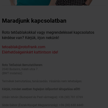
Maradjunk kapcsolatban
Roto tetőablakokkal vagy megrendeléssel kapcsolatos
kérdése van? Kérjük, írjon nekünk!
tetoablak@rotofrank.com
Elérhetőségeinkért kattintson ide!
Roto Tetőablak Bemutatóterem
2040 Budaörs, Keleti utca 7.
(BWT irodaház)
Termékek bemutatása, tanácsadás. Vásárlás nem lehetséges.
Kérjük, minden esetben foglaljon időpontot látogatása előtt!
Urbán István (Budapest és Pest vármegye): +36 (30) 701 0769
Göde Gábor (Észak-Nyugat Magyarország): +36 (30) 630 4440