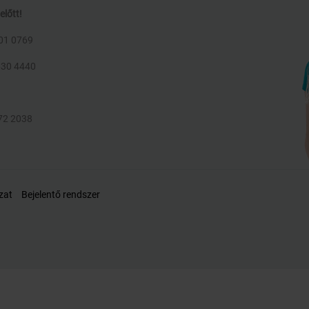
előtt!
701 0769
630 4440
372 2038
zat
Bejelentő rendszer