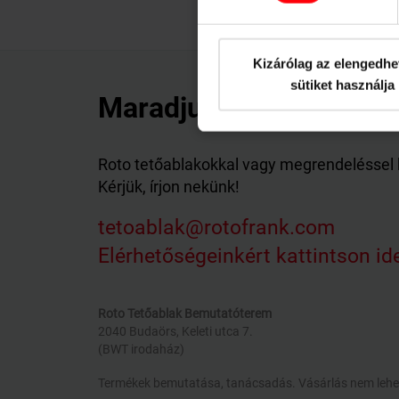
Kizárólag az elengedhe
sütiket használja
Maradjunk kapcsolatba
Roto tetőablakokkal vagy megrendeléssel
Kérjük, írjon nekünk!
tetoablak@rotofrank.com
Elérhetőségeinkért kattintson id
Roto Tetőablak Bemutatóterem
2040 Budaörs, Keleti utca 7.
(BWT irodaház)
Termékek bemutatása, tanácsadás. Vásárlás nem lehe