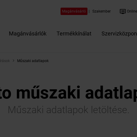
dvr
Magánvásárló
|
Szakember
Online
Magánvásárlók
Termékkínálat
Szervizközpon
írások
Műszaki adatlapok
to műszaki adatla
Műszaki adatlapok letöltése.