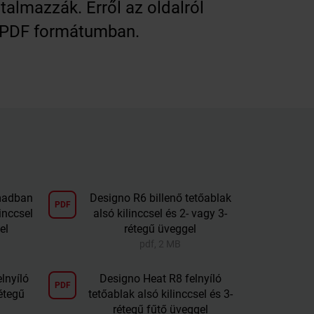
almazzák. Erről az oldalról
it PDF formátumban.
madban
Designo R6 billenő tetőablak
PDF
linccsel
alsó kilinccsel és 2- vagy 3-
el
rétegű üveggel
pdf, 2 MB
lnyíló
Designo Heat R8 felnyíló
PDF
étegű
tetőablak alsó kilinccsel és 3-
rétegű fűtő üveggel