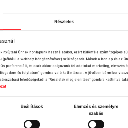
További tetőtéri ablakok
Részletek
dfalablak
Designo R3 WDA oldalra nyíló
De
PDF
PDF
asznál
üveggel
tetőkibúvó 3-rétegű üveggel
pdf, 1 MB
nk nyújtani Önnek honlapunk használatakor, ezért különféle számítógépes sü
ól (például a webhely böngészéséhez) szükségesek. Mások a honlap és az Ön
Ön preferenciáit, és csak akkor dolgozunk fel adatokat marketing, elemzés é
"Elfogadom és folytatom" gombra való kattintással. A jövőben bármikor viss
estreszabási lehetőségekről a "Részletek megjelenítése" gombra kattintva talá
Külső kiegészítők
ozat
Redőny ZRO - manuális,
Beállítások
Elemzés és személyre
PDF
elektromos, távirányítós,
szabás
elektromos szolármodullal
pdf, 504 KB