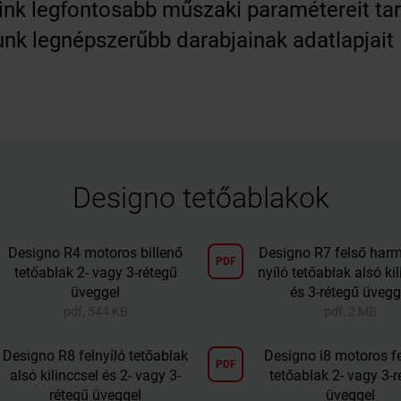
nk legfontosabb műszaki paramétereit tart
atunk legnépszerűbb darabjainak adatlapja
Designo tetőablakok
Designo R4 motoros billenő
Designo R7 felső har
PDF
tetőablak 2- vagy 3-rétegű
nyíló tetőablak alsó ki
üveggel
és 3-rétegű üvegg
pdf, 544 KB
pdf, 2 MB
Designo R8 felnyíló tetőablak
Designo i8 motoros fe
PDF
alsó kilinccsel és 2- vagy 3-
tetőablak 2- vagy 3-r
rétegű üveggel
üveggel