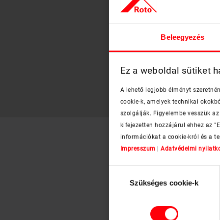
Beleegyezés
Designo R1 WFA tér
PDF
Ez a weboldal sütiket h
2- vagy 3-rétegű 
pdf, 235 KB
A lehető legjobb élményt szeretné
cookie-k, amelyek technikai okokb
szolgálják. Figyelembe vesszük az 
kifejezetten hozzájárul ehhez az 
információkat a cookie-król és a t
Impresszum
|
Adatvédelmi nyilatk
Hozzájárulás
Szükséges cookie-k
kiválasztása