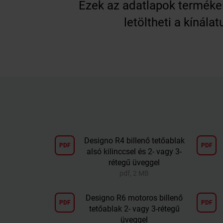
Ezek az adatlapok termékei
letöltheti a kínál
Designo R4 billenő tetőablak
PDF
PDF
alsó kilinccsel és 2- vagy 3-
rétegű üveggel
pdf, 2 MB
Designo R6 motoros billenő
PDF
PDF
tetőablak 2- vagy 3-rétegű
üveggel