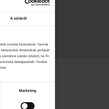
A sütikről
signo R5 WRA füstelvezető
tetőablak
pdf, 645 KB
tiket (cookie) használunk. Vannak
 felhasználói élményének javítását
s személyre szabás céljából, ha Ön
zavonhatja beleegyezését. További
lhat.
Marketing