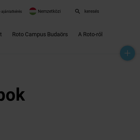
search
Nemzetközi
 ajánlatkérés
t
Roto Campus Budaörs
A Roto-ról
help_outline
headset_mic
mail_outline
pok