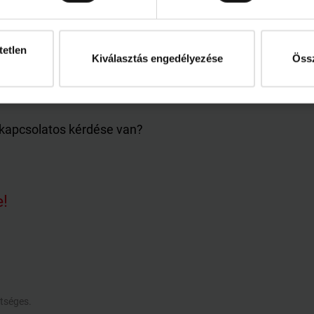
tetlen
Kiválasztás engedélyezése
Össz
n
 kapcsolatos kérdése van?
e!
tséges.