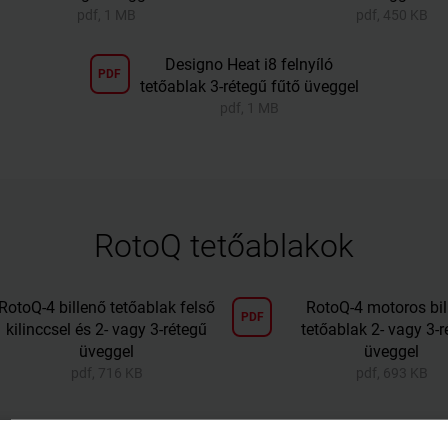
pdf, 1 MB
pdf, 450 KB
Designo Heat i8 felnyíló
PDF
tetőablak 3-rétegű fűtő üveggel
pdf, 1 MB
RotoQ tetőablakok
RotoQ-4 billenő tetőablak felső
RotoQ-4 motoros bil
PDF
kilinccsel és 2- vagy 3-rétegű
tetőablak 2- vagy 3-r
üveggel
üveggel
pdf, 716 KB
pdf, 693 KB