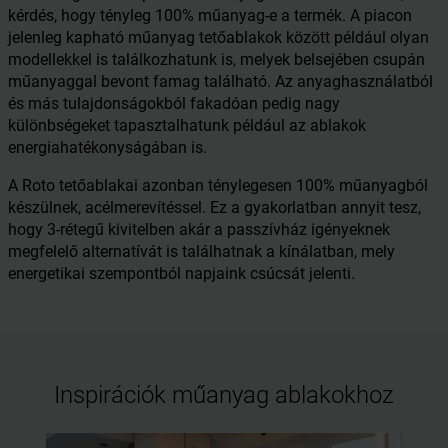
kérdés, hogy tényleg 100% műanyag-e a termék. A piacon
jelenleg kapható műanyag tetőablakok között például olyan
modellekkel is találkozhatunk is, melyek belsejében csupán
műanyaggal bevont famag található. Az anyaghasználatból
és más tulajdonságokból fakadóan pedig nagy
különbségeket tapasztalhatunk például az ablakok
energiahatékonyságában is.
A Roto tetőablakai azonban ténylegesen 100% műanyagból
készülnek, acélmerevítéssel. Ez a gyakorlatban annyit tesz,
hogy 3-rétegű kivitelben akár a passzívház igényeknek
megfelelő alternatívát is találhatnak a kínálatban, mely
energetikai szempontból napjaink csúcsát jelenti.
Inspirációk műanyag ablakokhoz