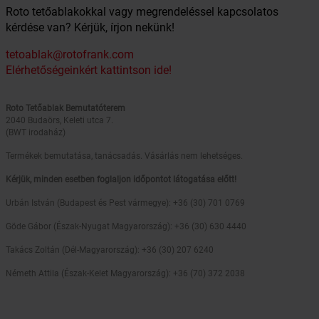
Roto tetőablakokkal vagy megrendeléssel kapcsolatos
kérdése van? Kérjük, írjon nekünk!
tetoablak@rotofrank.com
Elérhetőségeinkért kattintson ide!
Roto Tetőablak Bemutatóterem
2040 Budaörs, Keleti utca 7.
(BWT irodaház)
Termékek bemutatása, tanácsadás. Vásárlás nem lehetséges.
Kérjük, minden esetben foglaljon időpontot látogatása előtt!
Urbán István (Budapest és Pest vármegye): +36 (30) 701 0769
Göde Gábor (Észak-Nyugat Magyarország): +36 (30) 630 4440
Takács Zoltán (Dél-Magyarország): +36 (30) 207 6240
Németh Attila (Észak-Kelet Magyarország): +36 (70) 372 2038