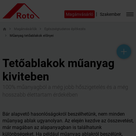
|
Magánvásárló
Szakember
Magánvásárlók
Egészségtudatos építkezés
home
Műanyag tetőablakok előnyei
help_outline
headset_mic
mail_outline
Tetőablakok műanyag
kiviteben
100% műanyagból a még jobb hőszigetelés és a még
hosszabb élettartam érdekében
Bár alapvető hasonlóságokról beszélhetünk, nem minden
műanyag ablak ugyanolyan. Az elején kezdve az összevetést,
már magában az alapanyagban is találhatunk
különbségeket. Ha például műanyag ablakról beszélünk,