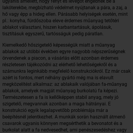
ugyanis amellett, hogy fényt és levegőt engednek be a
lakóterekbe, megbízható védelmet nyújtanak a pára, a zaj, a
hő vagy épp a hideg ellen. Párásabb helyiségek esetén, mint
pl.: konyha, fürdőszoba eleve érdemes műanyag tetőtéri
ablakot választani, hiszen karbantartásuk, ápolásuk,
tisztításuk egyszerű, tartósságuk pedig páratlan.
Kiemelkedő hőszigetelő képességük miatt a műanyag
ablakok az utóbbi években egyre nagyobb népszerűségnek
örvendenek a piacon, a vásárlás előtt azonban érdemes
részletesen tájékozódni az elérhető lehetőségekről és a
számunkra leginkább megfelelő konstrukciókról. Ez már csak
azért is fontos, mert néhány gyártó még ma is elavult
megközelítést alkalmaz: az ablakaik valójában fa-műanyag
ablakok, amelyek magját műanyag burkolatú fa képezi.
Természetesen a fa is kellőképpen stabil anyag, mely jó
szigetelő, megvannak azonban a maga hátrányai. E
konstrukció egyik legalapvetőbb problémája már a
beépítésnél jelentkezhet. A munkák során használt átmenő
csavarok ugyanis könnyen megsérthetik a bevonatot és a
burkolat alatt a fa nedvesedhet, ami penészesedéshez vagy