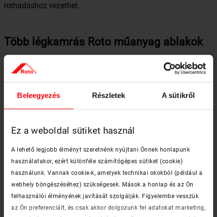
rothadáshoz vezethet.
Több légkamrás Roto műanyag ablakok
Az említett fa-műanyag ablakokkal ellentétben a Roto
műanyag tetőtéri ablakai típustól függetlenül több légkamrás
műanyag profilból készülnek és beépítésükhöz átmenő
csavarokra nincs szükség. Ennek köszönhetően a nedvesség
Beleegyezés
Részletek
A sütikről
képtelen behatolni a profilba, tehát nincs negatív hatással az
ablak hőszigetelő képességére sem. A három, illetve négy
légkamrás profilnak köszönhetően a hőhidak is
Ez a weboldal sütiket használ
kiküszöbölhetők, melynek köszönhetően az
energiahatékonyság is jelentős mértékben növekszik. A Roto
A lehető legjobb élményt szeretnénk nyújtani Önnek honlapunk
tetőtéri ablakokat a modern homlokzati nyílászárókhoz
használatakor, ezért különféle számítógépes sütiket (cookie)
hasonlóan acélmerevítéssel erősítik meg, A merevítést az
használunk. Vannak cookie-k, amelyek technikai okokból (például a
üreges kamraprofilba természetesen olyan módon illesztik
webhely böngészéséhez) szükségesek. Mások a honlap és az Ön
bele, hogy a tetőablakok magas energiahatékonysága ne
felhasználói élményének javítását szolgálják. Figyelembe vesszük
csökkenjen, minőségük ugyanúgy megmaradjon.
az Ön preferenciáit, és csak akkor dolgozunk fel adatokat marketing,